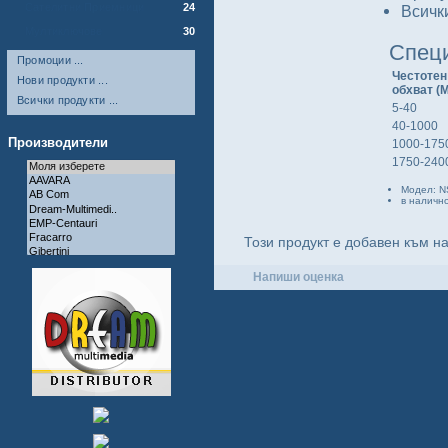
Сателитни Приемници
24
Всички
Мултиключове
30
Спец
Промоции ...
Честотен
Нови продукти ...
обхват (
Всички продукти ...
5-40
40-1000
Производители
1000-175
1750-240
Модел: N
в наличн
Този продукт е добавен към н
Напиши оценка