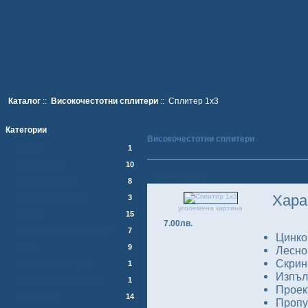
Каталог
::
Високочестотни сплитери
:: Сплитер 1x3
Категории
Високочестотни сплитери
Мотори
1
CAM Модули
10
Сплитер 1x3
HDMI Аксесоари
8
Хара
TangoTec Продукти
3
уголемена картина
Антени
15
7.00лв.
Високочестотни сплитери
7
Цинко
Други
9
Лесно
Скрин
Измервателни Уреди
1
Изпъл
Интернет през спътник
1
Проек
Конвертори
14
Пропу