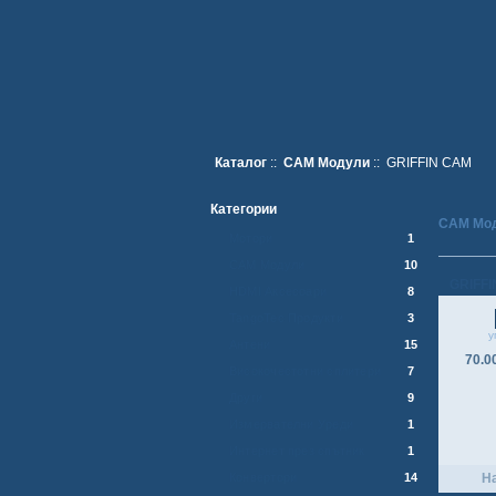
Каталог
::
CAM Модули
:: GRIFFIN CAM
Категории
CAM Мо
Мотори
1
CAM Модули
10
GRIFF
HDMI Аксесоари
8
TangoTec Продукти
3
у
Антени
15
70.0
Високочестотни сплитери
7
Други
9
Измервателни Уреди
1
Интернет през спътник
1
Конвертори
14
Н