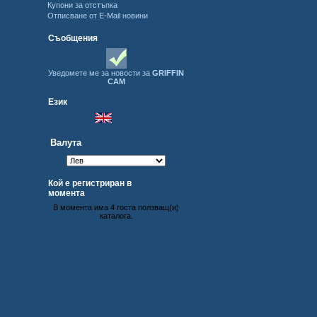
Купони за отстъпка
Отписване от E-Mail новини
Съобщения
Уведомете ме за новости за
GRIFFIN
CAM
Език
Валута
Кой е регистриран в
момента
В момента има 4 госта ползващ(и)
каталога.