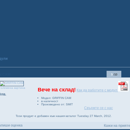
дули
IN CAM
5
/10
големена картина
Вече на склад!
Как да работите с модул
0лв.
Модел: GRIFFIN CAM
в наличност
Произведено от: SMIT
Свържте се с нас
Този продукт е добавен към нашия каталог Tuesday 27 March, 2012.
апиши оценка
Кажи на прият