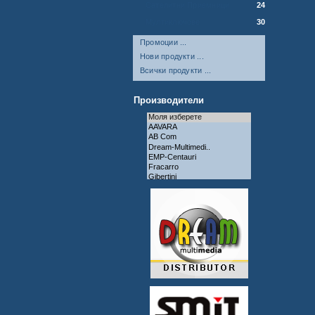
Сателитни Приемници
24
Мултиключове
30
Промоции ...
Нови продукти ...
Всички продукти ...
Производители